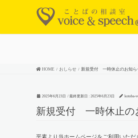
コ
ナ
ン
ビ
テ
ゲ
ン
ー
ツ
シ
に
ョ
移
ン
動
に
HOME
おしらせ
新規受付 一時休止のお知ら
移
動
2025年6月23日
/ 最終更新日 :
2025年6月23日
kotoba-v
新規受付 一時休止の
平素より当ホームページをご利用いただ