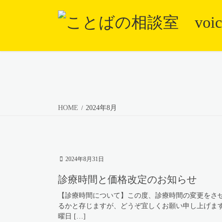
コ
ナ
ン
ビ
テ
ゲ
ン
ー
ツ
シ
に
ョ
移
ン
動
に
HOME
2024年8月
移
動
2024年8月31日
診療時間と価格改定のお知らせ
【診療時間について】この度、診療時間の変更をさ
るかと存じますが、どうぞ宜しくお願い申し上げます。
曜日 […]