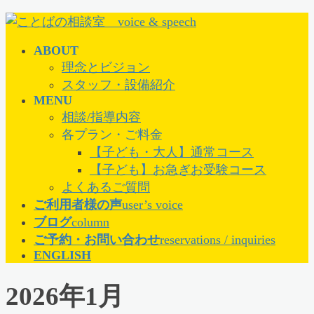
コ
ナ
ン
ビ
ABOUT
テ
ゲ
理念とビジョン
ン
ー
スタッフ・設備紹介
ツ
シ
MENU
に
ョ
相談/指導内容
移
ン
各プラン・ご料金
動
に
【子ども・大人】通常コース
移
【子ども】お急ぎお受験コース
動
よくあるご質問
ご利用者様の声
user’s voice
ブログ
column
ご予約・お問い合わせ
reservations / inquiries
ENGLISH
2026年1月