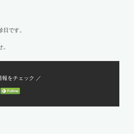
診日です。
せ。
情報をチェック ／