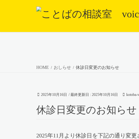
コ
ナ
ン
ビ
テ
ゲ
ン
ー
ツ
シ
に
ョ
移
ン
動
に
HOME
おしらせ
休診日変更のお知らせ
移
動
2025年10月16日
/ 最終更新日 :
2025年10月16日
kotoba-
休診日変更のお知らせ
2025年11月より休診日を下記の通り変