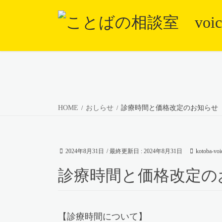
コ
ナ
ン
ビ
テ
ゲ
ン
ー
ツ
シ
に
ョ
移
ン
動
に
HOME
おしらせ
診療時間と価格改定のお知らせ
移
動
2024年8月31日
/ 最終更新日 :
2024年8月31日
kotoba-voi
診療時間と価格改定の
【診療時間について】